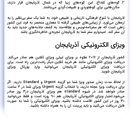
کوه‌های آلاداغ: این کوه‌های زیبا که در شمال آذربایجان قرار دارند،
مکان‌هایی برای کوهنوردی و طبیعت‌گردی می‌باشند.
آذربایجان با تنوع فرهنگی، تاریخی و طبیعی خود، به شما یک سفر بی‌نظیر را به
ارمغان می‌آورد. از زیبایی‌های طبیعی گرفته تا معماری منحصر به فرد، این کشور
راهی است که هر سفرنامه‌نویس و علاقه‌مند به کشف جاذبه‌های جدید باید به
آن سفر کند. امیدوارم سفر شما به آذربایجان تجربه‌ی خاطره‌انگیزی باشد
ویزای الکترونیکی آذربایجان
کشور آذربایجان از ۲۰۱۷ علاوه بر ویزای لیبلی ویزای آنلاین هم صادر می‌کند.
دریافت ویزای الکترونیکی مانند هر خرید آنلاین دیگر راحت‌ترین راه است. برای
دریافت ویزای الکترونیکی آذربایجان می‌توانید وارد پورتال ویزای
آذربایجان شوید.
از لحاظ مدت زمان صدور ویزا شما دو گزینه Urgent و Standard دارید. اگر
برای دریافت ویزا عجله دارید، با انتخاب گزینه Urgent ویزای شما در ۳ ساعت
صادر خواهد شد. در شیوه standard هم ویزای آذربایجان در۳ روز صادر
می‌شود.اعتبار ویزای الکترونیکی آذربایجان هم ۹۰ روزه است و فقط می‌توانید
۳۰ روز در این کشور اقامت داشته باشید. ویزای الکترونیکی را شما به صورت
فایل دریافت می‌کنید و باید پرینت آن را به همراه داشته باشید.