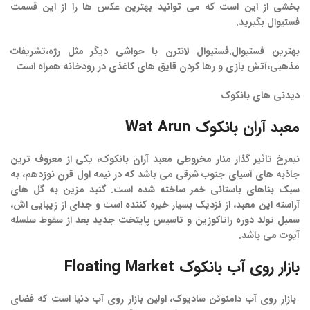
بخشی از این است که می توانید بهترین عکس ها را از این قسمت
فستیوال بگیرید.
بهترین فستیوال.
فستیوال
لانترن
با حواشی دیگر مثل رژه،تشریفات
مذهبی،آتش بازی و رها کردن قایق های کاغذی در رودخانه همراه است
دیدنی های بانکوک
معبد
آران
بانکوک
Wat Arun
نیمرخ تاثیر گذار منار مخروطی
معبد
آران
بانکوک
، یکی از معروف ترین
جاذبه های آسیای جنوب شرقی می باشد که در نیمه اول قرن نوزدهم، به
سبک بناهای باستانی خمر ساخته شده است. گنبد مزین به گل های
آراسته این معبد، از نزدیک بسیار خیره کننده است و جدای از زیبایی اش،
سمبل تولد دوره راتاکوزین و تاسیس پایتخت جدید بعد از سقوط سلسله
آیوت می باشد.
بازار
روی
آب
بانکوک
Floating Market
بازار
روی
آب
دامنوئن
سادیوک،
اولین بازار روی آب دنیا است که فضای