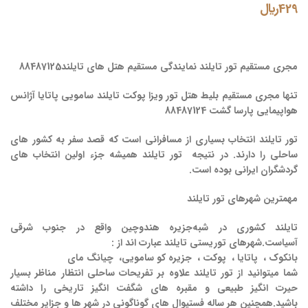
429
﷼
مجری مستقیم تور تایلند نمایندگی مستقیم هتل های تایلند88487125
تنها مجری مستقیم بلیط هتل تور ویزا پوکت تایلند سامویی پاتایا آژانس
هواپیمایی پارسا گشت 88487124
تور تایلند انتخاب بسیاری از مسافرانی است که قصد سفر به کشور های
ساحلی را دارند. در نتیجه
تور تایلند همیشه جزء اولین انتخاب های
گردشگران ایرانی بوده است.
مهمترین شهرهای تور تایلند
تایلند
کشوری در شبه‌جزیره هندوچین واقع در جنوب شرقی
آسیاست.شهرهای توریستی تایلند عبارت اند از :
بانکوک ،
پاتایا
،
پوکت ،
جزیره کو سامویی،
چیانگ مای
شما میتوانید از تور تایلند علاوه بر تفریحات ساحلی انتظار مناظر بسیار
حیرت انگیز طبیعی و مقبره های شگفت انگیز تاریخی را داشته
باشید.همچنین هر ساله فستیوال های گوناگونی در شهر ها و جزایر مختلف