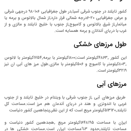
کشور تایلند در جنوب شرقی آسیا,در طول جغرافیایی ۱۰۶-۹۸ درجهی شرقی
و عرض جغرافیایی ۲۰-۶درجه شمالی قرار دارد;از شمال بالائوس و برمه یا
میانمار,از شرق بالائوس و کامبوج,از جنوب با خلیج تایلند و مالزی و از
غرب با دریای آندانان و برمه همسایه است.
طول مرزهای خشکی
این کشور ,۴۸۶۳کیلومتر است;۱۸۰۰کیلومتر با برمه,۱۷۵۴کیلومتر با لائوس
,۸۰۳کیلومتر با کامبوج و ۵۰۶کیلومتر با مالزی.طول مرز های آبی ان نیز
۳۲۱۹کیلومتر است.
مرزهای آبی
طریق مرزهای آبی ,از جنوب شرقی با ویتنام در خلیج تایلند و از جنوب
غربی با اندونزی و هند در دریای آندمان هم مرز است.مساحت کل
تایلند,۵۱۳۱۲۰کیلومتر مربع است که از این نظر,پنجاهمین کشور دنیاست
ایران با مساحت ۱۶۴۸۱۹۵کیلومتر مربع ,هجدهمین کشور دنیاست و
مساحت تایلند,حدود ۳%مساحت ایران است.مساحت خشکی ها در