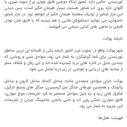
توریستی جالبی دارد. تصور اینکه دوجین قایق چوبی پر از میوه، سبزی یا
گلهای تازه روی آب شناور هستند، بسیار هیجان انگیز است، پس دیدن
این بازار شناور از نزدیک مطمئنا هیجان انگیز تر خواهد بود. د
ر
بازار
شناور
دامنوئن
، می توانید دستفروش هایی را هم ببینید که با قایق شان نودل
قایقی یا ماهی های کبابی سیخی می فروشند.
تایلند پوکت
شهر
پوکت
واقع در جنوب غرب
کشور تایلند
یکی از افسانه ای ترین مناطق
توریستی برای شما گردشگران به شمار می رود، سواحل شنی و رویایی که
چندین مایل در کناره های دریا گسترده شده اند و آبی زلال و شفاف مملو
از جاذبه های دریایی و غواصی در زیر دریا شامل می شود.
پوکت دارای سواحل متعددی مانند:
ساحل کامالا
،
ساحل
کارون
و
ساحل
پاتونگ
و همچنین تورهای
جنگل
سبز
گرمسیری
،
جنگل
های
وسیع
نارگیل
،
شالیزار
های
زیبا
و به دلیل سواحل منحصر به فرد تفریحات
موج
سواری
،
قایق
سواری
،
اسکی
روی
آب
و حتی
بانجی
جامپینگ
جزئی از تفریحات
این جزیره به شمار می رود.
فهرست هتل‌ها: