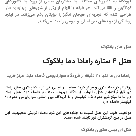
فرودگاه به کشورهای مختلف به مشتریان حسی از ورود به کشورهای
گوناگون را القا می‌کند. هر طبقه با الهام از یکی از شهرهای پربازدید دنیا
طراحی شده که تجربه‌ای هیجان انگیز را برایتان رقم می‌زنند. در اینجا
پوشاکی از برندهای بین‌المللی و بومی را پیدا می‌کنید.
.
هتل
های
بانکوک
هتل ۴ ستاره رامادا دما بانکوک
رامادا دی ما تنها ۳۰ دقیقه از فرودگاه سوارنابومی فاصله دارد. مرکز خرید
پراتونام در ۵۰۰ متری و مراکز خرید سیام و ام بی کی در ۱ کیلومتری هتل رامادا
دی قرار گرفته‌اند. هتل تا اولین ایستگاه اتوبوس ۵۰۰ متر فاصله دارد. هتل رامادا
دی ما تا مرکز شهر حدود ۶٫۵ کیلومتر و تا فرودگاه بین المللی سوارنابومی حدود ۲۶
کیلومتر فاصله دارد.
موقعیت خوب این هتل نسبت به جاذبه‌های این شهر باعث افزایش محبوبیت این
هتل در بین گردشگران
تور تایلند
شده است.
هتل
ای
بیس
ستورن
بانکوک