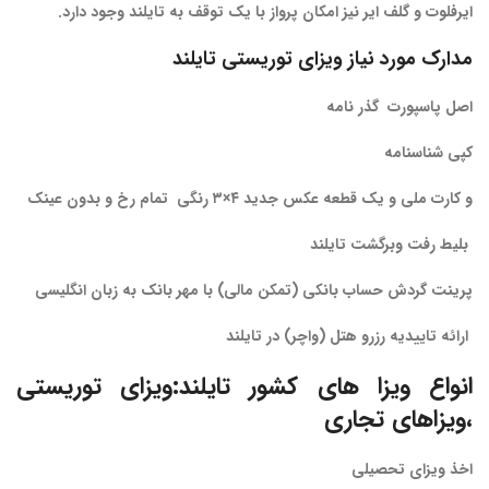
ایرفلوت
و
گلف
ایر
نیز
امکان
پرواز
با
یک
توقف
به
تایلند
وجود
دارد
.
مدارک
مورد
نیاز
ویزای
توریستی
تایلند
اصل پاسپورت گذر نامه
کپی شناسنامه
و کارت ملی و یک قطعه عکس جدید ۴×۳ رنگی تمام رخ و بدون عینک
بلیط رفت وبرگشت تایلند
پرینت گردش حساب بانکی (تمکن مالی) با مهر بانک به زبان انگلیسی
ارائه تاییدیه رزرو هتل (واچر) در تایلند
انواع
ویزا
های
کشور
تایلند:
ویزای توریستی
،ویزاهای تجاری
اخذ ویزای تحصیلی