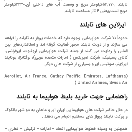
تایلند ,۵۱۱,۷۷۰کیلومتر مربع و وسعت آب های داخلی آن,۲۲۳۰کیلومتر
مربع است;یعنی ۴%از مساحت تایلند..
ایرلاین
های
تایلند
حدوداً ۷۰ شرکت هواپیمایی وجود دارد که خدمات پرواز به تایلند را فراهم
می سازند و از دولت تایلند مجوز فعالیت گرفته اند و استانداردهای بین
المللی را رعایت می کنند از جمله شرکت هواپیمایی اروفلوت، ایرفرانس،
کاتای پسیفیک، شرکت امیریتس ( امارات متحده عربی)، لوفتانزا، یونایتد
ایرلاینز، سوئیس ایر و بسیاری از شرکت های دیگر.
(Aeroflot, Air France, Cathay Pacific, Emirates, Lufthansa
United Airlines, Swiss Air)
راهنمایی
جهت
خرید
بلیط
هواپیما
به
تایلند
در حال حاضر شرکت های هواپیمایی
ایران
ایر
و
ماهان
به
دو
شهر
بانکوک
و
پوکت
تایلند
پرواز
های
مستقیم
انجام
می
دهند
.
همچنین به وسیله خطوط هواپیمایی
اتحاد
–
امارات
–
ترکیش
–
قطری
–