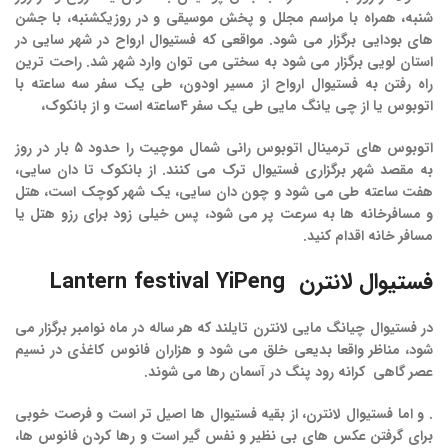
شنبه، همراه با مراسم مجلل و پخش موسیقی و در روزیکشنبه، با جشن
های بودایی برگزار می شود. مواقعی که
فستیوال
ارواح
در شهر سایی در
استان لویی برگزار می شود به سختی می توان وارد شهر شد. راحت ترین
راه رفتن به فستیوال ارواح از مسیر اودون، طی یک سفر سه ساعته با
اتوبوس یا از چی یانگ مایی طی یک سفر ۴ساعته است و از بانکوک،
اتوبوس های ترمینال اتوبوس رانی شمال موچیت را حدود ۵ بار در روز
به مقصد شهر برگزاری فستیوال ترک می کنند. از بانکوک تا دان سایی،
هفت ساعته طی می شود و چون دان سایی، یک شهر کوچک است، هتل
و مسافرخانه ها به سرعت پر می شود، پس خیلی زود برای رزو هتل یا
مسافر خانه اقدام کنید.
فستیوال
لانترن
Lantern festival YiPeng
در
فستیوال
چیانگ
مایی
لانترن
تایلند
که هر ساله در ماه نوامبر برگزار می
شود، مناظر واقعا بدیعی خلق می شود و هزاران فانوس کاغذی در نسیم
عصر گاهی کرانه رود پنگ در آسمان رها می شوند.
. و اما
فستیوال
لانترن،
از بقیه فستیوال ها اصیل تر است و فرصت خوبی
برای گرفتن عکس های بی نظیر و نفس گیر است و رها کردن فانوس ها،