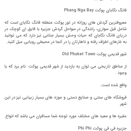
فانگ نگابای پوکت Phang Nga Bay
معروفترین گردش های روزانه در تور پوکت منطقه فانگ نگابای است که
شامل فیل سواری، رانندگی در سواحل گردش جزیره با قایق ای کوچک در
دریای فانگ نگابای که حیات وحش بسیار جذابی نیز دارد که می توانید
به غارهای اطراف رفته و ناهارتان را در آنجا در محیطی رویایی میل کنید.
شهر قدیمی پوکت
Old Phuket Town
از
مناطق
تاریخی
می توان به بازدید از شهر قدیمی پوکت نام برد که با
وجود
واقع شده است.
فروشگاه
های
سنتی
و
صنایع
دستی
و
موزه
های
بسیار
زیبایی
نیز در این
شهر
مقبره ها و معبد های مختلف مورد توجه شما مسافران می باشد که انواع
جزیره فی فی پوکت
Phi Phi