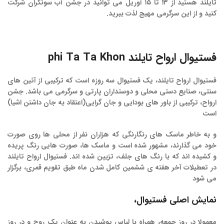
تایلند هستید از ۱۳ تا ۱۵ آوریل می توانید در جشن آب سونگران شرکت
کنید و از این سرگرمی مهیج لذت ببرید.
فستیوال
ارواح
تایلند
phi Ta Ta Khon
فستیوال
ارواح
تایلند
، یک فستیوال سه روزه است که ترکیبی از آئین های
سنتی، صنایع دستی محلی و دوستداران پارتی و سرگرمی می باشد.
جشن
ارواح،
ترکیبی از باور های بودایی و جان گرایی(اعتقاد به جان داشتن اشیا)
است
و به خاطر ماسک های رنگارنگی که هزاران نفر از محلی ها روی صورت
خود می گذارند، مشهور شده است و ماسک ها، صورت هایی رنگ پریده
و کشیده اند که با رنگ های جلف، تزیین شده اند.
فستیوال
ارواح
تایلند
در تعطیلات آخر هفته ی ششمین کامل شدن ماه طبق تقویم قمری، برگزار
می شود
نمایش اصلی فستیوال،
معمولا در روز جمعه، همراه با لباس پوشیدن به عنوان یک روح و در روز