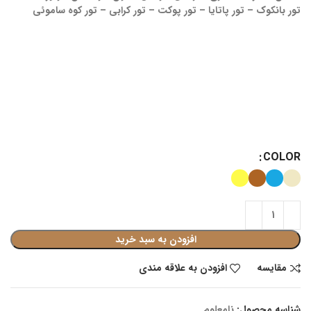
تور بانکوک – تور پاتایا – تور پوکت – تور کرابی – تور کوه ساموئی
COLOR
افزودن به سبد خرید
مقايسه
افزودن به علاقه مندی
شناسه محصول:
نامعلوم