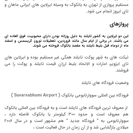
مستقیم پروازی از تهران به بانکوک به وسیله ایرلاین های ایرانی
ماهان
و
تای
ایروز
انجام می شود.
پروازهای
این دو ایرلاین به کشور تایلند به دلیل روزانه بودن دارای محبوبیت فوق العاده ای
می باشند. در برخی از ایام سال مانند فروردین، تعطیلات نوروز، کریسمس و اسفند
ماه از دوماه قبل بلیط تایلند به مقصد بانکوک فروخته می شوند.
تیکت های به شهر پوکت تایلند همگی غیر مستقیم بوده و ایرلاین های
تای ایزویر، امارات و الاتحاد بلیط ارزان قیمت تایلند و پوکت را می
فروشند.
وضعیت فرودگاه های تایلند
فرودگاه
بین‌
المللی
سووارنابومی
بانکوک
( Suvarnabhumi Airport )
از معروف ترین فرودگاه های تایلند است و به فرودگاه بین المللی
بانکوک
هم معروف است و حدود ۳۰۰ کیلومتر با بانکوک فاصله دارد ،
سووارنابومی به ” فرودگاه جدید ” هم مشهور است و در سال ۲۰۰۶
میلادی بازگشایی شد و از آن زمان در حال فعالیت است ،