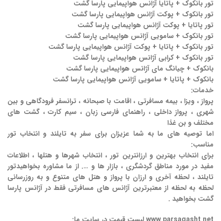
تور بانکوک + پاتایا آژانس هواپیمایی پارسا گشت
تور بانکوک + پوکت آژانس هواپیمایی پارسا گشت
تور پاتایا + پوکت آژانس هواپیمایی پارسا گشت
تور بانکوک + سامویی آژانس هواپیمایی پارسا گشت
تور بانکوک + پاتایا + پوکت آژانس هواپیمایی پارسا گشت
تور بانکوک + کرابی آژانس هواپیمایی پارسا گشت
بانکوک + چیانگ مای آژانس هواپیمایی پارسا گشت
بانکوک + پاتایا + سامویی آژانس هواپیمایی پارسا گشت
خدمات:
پرواز ، ویزا ، بیمه مسافرتی ، اقامت با صبحانه ، ترانسفر فرودگاهی و بین
شهری ، پرواز داخلی ، راهنمای فارسی زبان ، سیم کارت ، گشت های
مختلف و بن غذا
اما توصیه های ما به شما عزیزان برای سفر به تایلند و انتخاب تور
مناسب:
برای انتخاب بهترین و ارزانترین تور ، انتخاب شهرها و هتلها ، اطلاعات
مفید در مورد مناطق گردشگری ، بازار ها و …. از ما مشاوره بخواهیدتور
تایلند ، لحظه آخری و ارزان با پرواز و هتل های متنوع و به روزرسانی
لحظه به لحظه از معتبرترین آژانس های مسافرتی فقط در آژانس پارسا
گشت بخواهید .
www.parsagasht.net
لیست قیمت در
سایت ما: