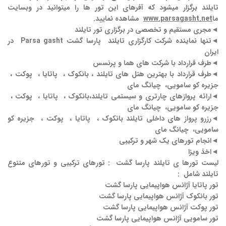
تایلند برگزار میشود که آفرهای این تور ها را میتوانید در وبسایت
ما
www.parsagasht.net
مشاهده نمایید.
◄
مجری مستقیم و تخصصی در برگزاری تور تایلند
◄
تنها نماینده شرکت کارگزاری
تایلند
پارسا گشت
Parsa gasht
در
ایران
◄
طرف قرارداد با شرکت های هما و پرنسس
◄
طرف قرارداد با بهترین هتل های تایلند ، بانکوک ، پاتایا ، پوکت ،
جزیره کو سامویی، چیانگ مای
◄
ارائه پروازهای چارتری و سیستمی
تایلند،بانکوک ، پاتایا ، پوکت ،
جزیره کو سامویی، چیانگ مای
◄
رزرو پرواز های داخلی تایلند بانکوک ، پاتایا ، پوکت ، جزیره کو
سامویی، چیانگ مای
◄
انجام تورهای یک شهر و ترکیبی
◄
اخذ ویزا
لیست تورها ی تایلند پارسا گشت : تورهای ترکیبی و تورهای متنوع
تایلند شامل :
تور پاتایا آژانس هواپیمایی پارسا گشت
تور بانکوک آژانس هواپیمایی پارسا گشت
تور پوکت آژانس هواپیمایی پارسا گشت
تور سامویی آژانس هواپیمایی پارسا گشت