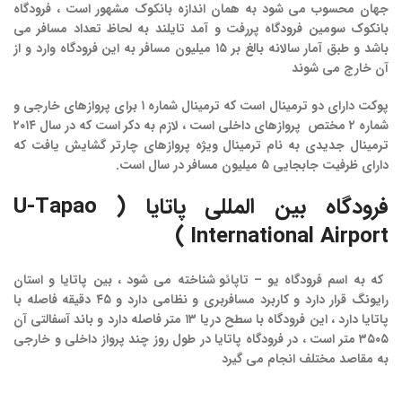
جهان محسوب می شود به همان اندازه بانکوک مشهور است ، فرودگاه
بانکوک سومین فرودگاه پررفت و آمد تایلند به لحاظ تعداد مسافر می
باشد و طبق آمار سالانه بالغ بر ۱۵ میلیون مسافر به این فرودگاه وارد و از
آن خارج می شوند
پوکت دارای دو ترمینال است که ترمینال شماره ۱ برای پروازهای خارجی و
شماره ۲ مختص پروازهای داخلی است ، لازم به دکر است که در سال ۲۰۱۴
ترمینال جدیدی به نام ترمینال ویژه پروازهای چارتر گشایش یافت که
دارای ظرفیت جابجایی ۵ میلیون مسافر در سال است.
فرودگاه
بین
المللی
پاتایا
( U-Tapao
International Airport )
که به اسم
فرودگاه
یو
–
تاپائو
شناخته می شود ، بین پاتایا و استان
رایونگ قرار دارد و کاربرد مسافربری و نظامی دارد و ۴۵ دقیقه فاصله با
پاتایا دارد ، این فرودگاه با سطح دریا ۱۳ متر فاصله دارد و باند آسفالتی آن
۳۵۰۵ متر است ، در فرودگاه پاتایا در طول روز چند پرواز داخلی و خارجی
به مقاصد مختلف انجام می گیرد