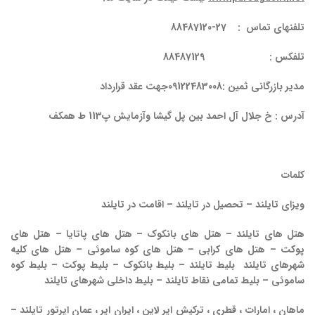
تلفنهای تماس : 27-88487120
تلفکس : 88487129
مدیر بازرگانی ثمین :09122483008جهت عقد قرارداد
آدرس : خ جلال آل احمد بین پل گیشا وآزمایش پ113 ط همکف
کلمات
ویزای تایلند – تحصیل در تایلند – اقامت در تایلند
هتل های تایلند – هتل های بانکوک – هتل های پاتایا – هتل های
پوکت – هتل های کرابی – هتل های کوه ساموئی – هتل های کلیه
شهرهای تایلند
بلیط تایلند – بلیط بانکوک – بلیط پوکت – بلیط کوه
ساموئی – بلیط تمامی نقاط تایلند – بلیط داخلی شهرهای تایلند
ماهان ، امارات ، قطری ، ترکیش ایر لاین ، ایران ایر ، عمان ایرتور تایلند –