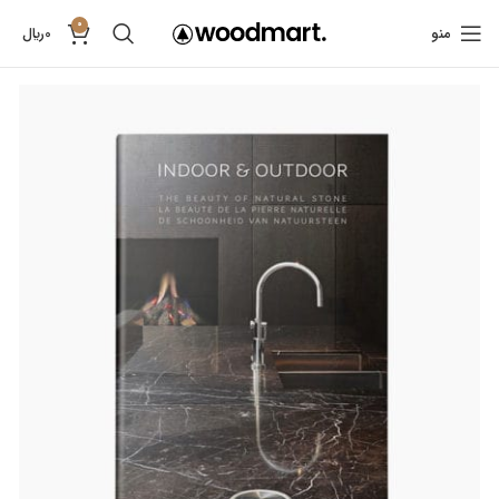
0
منو
0
﷼