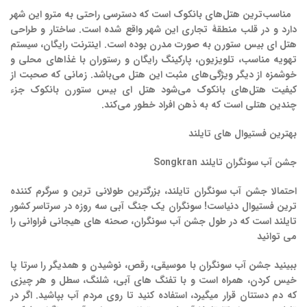
مناسب‌ترین هتل‌های بانکوک است که دسترسی راحتی به مترو این شهر
دارد و در قلب منطقهٔ تجاری این شهر واقع شده است. ساختار و طراحی
هتل ای بیس ستورن به صورت مدرن بوده است. اینترنت رایگان، سیستم
تهویه مناسب، تلویزیون، پارکینگ رایگان و رستوران با غذاهای محلی و
خوشمزه از دیگر ویژگی‌های مثبت این هتل می‌باشد. زمانی که صحبت از
کیفیت هتل‌های بانکوک می‌شود هتل ای بیس ستورن بانکوک جزء
چندین هتلی است که به ذهن افراد خطور می‌کند.
بهترین فستیوال های تایلند
جشن آب سونگران تایلند
Songkran
احتمالا
جشن آب سونگران
تایلند
، بزرگترین طولانی ترین و سرگرم کننده
ترین فستیوال دنیاست! سونگران یک جنگ آبی سه روزه در سرتاسر کشور
تایلند
است که در طول
جشن آب سونگران
، صحنه های هیجانی فراوانی را
می توانید
ببینید
جشن آب سونگران
با موسیقی، رقص، نوشیدن و همدیگر را سرتا پا
خیس کردن، همراه است و با تفنگ های آبی، شلنگ، سطل و هر چیزی
که دم دستتان قرار میگیرد، استفاده کنید تا روی مردم آب بپاشید. اگر در