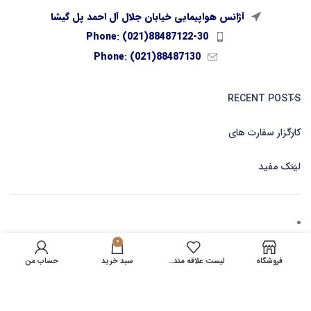
آژانس هواپیمایی خیابان جلال آل احمد پل گیشا
Phone: (021)88487122-30
Phone: (021)88487130
RECENT POSTS
کارگزار سفارت های
لینک مفید
0
کارگزاری صدور بلیط آنلاین
فروشگاه
لیست علاقه مندی ها
سبد خرید
حساب من