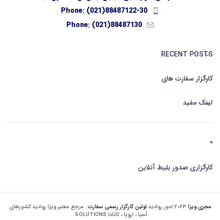
Phone: (021)88487122-30
Phone: (021)88487130
RECENT POSTS
کارگزار سفارت های
لینک مفید
کارگزاری صدور بلیط آنلاین
مجری ویزا
2023 امور روادید
اولین کارگزار رسمی سفارت
. مرجع معتبر ویزا روادید کشورهای
آسیا ، اروپا ، کانادا SOLUTIONS.