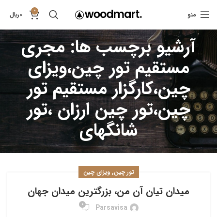
0
منو
0
﷼
آرشیو برچسب ها: مجری
مستقیم تور چین،ویزای
چین،کارگزار مستقیم تور
چین،تور چین ارزان ،تور
شانگهای
,
تور چین
ویزای چین
میدان تیان آن من، بزرگترین میدان جهان
0
Parsavisa