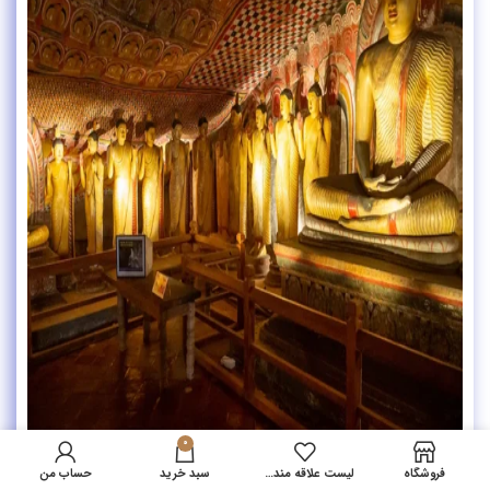
0
فروشگاه
لیست علاقه مندی ها
سبد خرید
حساب من
۵. آداب هدیه دادن