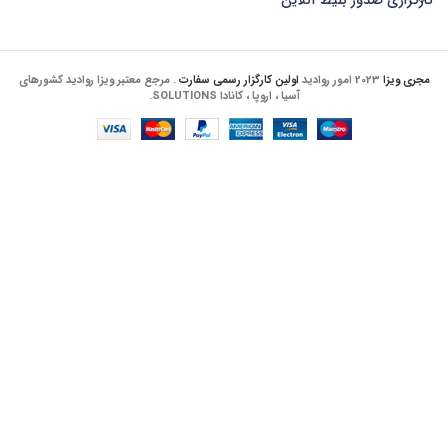
کارگزاری صدور بلیط آنلاین
مجری ویزا
2023 امور روادید
اولین کارگزار رسمی سفارت
. مرجع معتبر ویزا روادید کشورهای
آسیا ، اروپا ، کانادا SOLUTIONS.