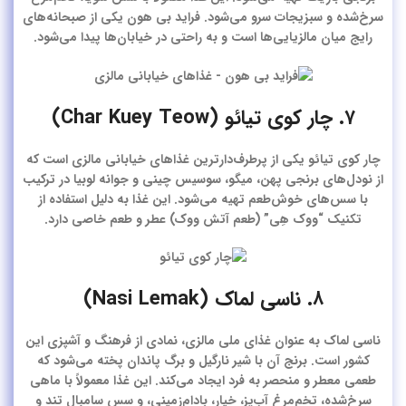
سرخ‌شده و سبزیجات سرو می‌شود. فراید بی هون یکی از صبحانه‌های
رایج میان مالزیایی‌ها است و به راحتی در خیابان‌ها پیدا می‌شود.
۷. چار کوی تیائو (Char Kuey Teow)
چار کوی تیائو یکی از پرطرف‌دارترین غذاهای خیابانی مالزی است که
از نودل‌های برنجی پهن، میگو، سوسیس چینی و جوانه لوبیا در ترکیب
با سس‌های خوش‌طعم تهیه می‌شود. این غذا به دلیل استفاده از
تکنیک “ووک هِی” (طعم آتش ووک) عطر و طعم خاصی دارد.
۸. ناسی لماک (Nasi Lemak)
ناسی لماک به عنوان غذای ملی مالزی، نمادی از فرهنگ و آشپزی این
کشور است. برنج آن با شیر نارگیل و برگ پاندان پخته می‌شود که
طعمی معطر و منحصر به فرد ایجاد می‌کند. این غذا معمولاً با ماهی
سرخ‌شده، تخم‌مرغ آب‌پز، خیار، بادام‌زمینی، و سس سامبال تند و