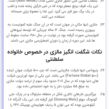
بشقاب غذایی ملی کشور مالزی ناسی لماک (Nasi lemak) است.
این یک ظرف برنج معطر بوده که در شیر نارگیل پخته شده و اغلب
در یک برگ موز قرار می گیرد. این غذا را معمولا برای صبحانه
استفاده می کنند.
مالزی تنها مکان در جهان است که در آن جنگ علیه کمونیست به
پیروزی رسیده است. جنگ ۱۲ ساله چریکی که توسط نیروهای
کمونیستی صورت گرفته بود در نهایت در سال ۱۹۶۰ ساعث سقوط آن
ها شد. این دوره از زمان را دوران اضطرارسی مالزی می نامند.
نکات شگفت انگیز مالزی در خصوص خانواده
سلطنتی
پتروناس تنها شرکت مالزیایی است که جزء ۵۰۰ شرکت جهان آینده
(Fortune Global 500) می باشد. این یکی از سود آورترین شرکت
های دنیا بوده که در سال ۲۰۱۱ حدود یک سوم از درامد دولت مالزی
به مبلغ ۵۵ میلیارد دلار را به خود اختصاص داده بود.
بزرگترین غارهای تالاری شکل در منطقه ساراواک و در پارک ملی
گونونگ مولو (Gunung Mulu) قرار گرفته اند. این یک گذرگاه ۱.۶
کیلومتری بوده که می توان ۵ ردیف هواپیمای بویینگ ۷۴۷ را