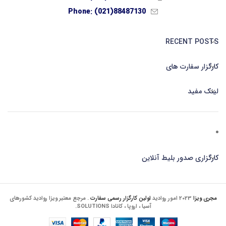
Phone: (021)88487130
RECENT POSTS
کارگزار سفارت های
لینک مفید
کارگزاری صدور بلیط آنلاین
مجری ویزا
2023 امور روادید
اولین کارگزار رسمی سفارت
. مرجع معتبر ویزا روادید کشورهای
آسیا ، اروپا ، کانادا SOLUTIONS.