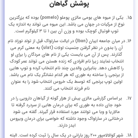
پوشش گیاهان
یکی از میوه های بومی مالزی پوملو (pomelo) بوده که بزرگترین
نوع از مرکبات در جهان می باشد. این میوه می تواند به اندازه یک
توپ فوتبال کوچک بوده و وزن آن بین ۱ تا ۳ کیلوگرم است.
در میان جامعه ایبان (Iban) در ایالت ساراواک قبل از تولد نوزاد نام
آن را بدون در نظر گرفتن جنسیت اولات (ulat) به معنی کرم می
گذارند. پس از آن می بایست یکی از نام های مردگان را برای او
انتخاب نمایند زیرا نام افرادی که زنده هستن می تواند عمر کودک
را کاهش دهد. بنابراین والدین چند نام انتخاب کرده و توپ هایی
از برنجی را ساخته به طوری که هر کدام نشانگر یک نام می باشد.
اولین توپ برنجی که توسط یک خروس انتخاب شود را به عنوان
نام فرزند انتخاب می کنند.
بر اساس گزارشی مالزی بیش از هزار گونه از گیاهان دارویی را در
خود جای داده به طوری که برای درمان هایی از سردرد گرفته تا
مالاریا و وبا می توانند مورد استفاده قرار گیرند. گفته می شود
درختانی در ساراواک وجود داشته که خواصی برای درمان ویروس
ایدز دارند.
شهر کوالالامپور ۲۰۰ روز بارانی در یک سال را ثبت کرده است. البته