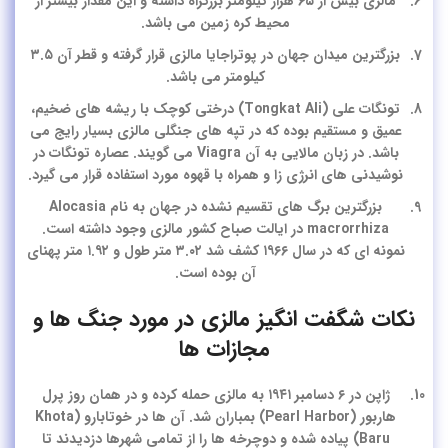
مالزی بیش از ۶۵ هزار کیلومتر بزرگراه داشته و این مقدار بیشتر از
محیط کره زمین می باشد.
بزرگترین میدان جهان در پوتراجایا مالزی قرار گرفته و قطر آن ۳.۵
کیلومتر می باشد.
تونگات علی (Tongkat Ali) درختی کوچک با ریشه های ضخیم،
عمیق و مستقیم بوده که در تپه های جنگلی مالزی بسیار رایج می
باشد. در زبان مالایی به آن Viagra می گویند. عصاره تونگات در
نوشیدنی های انرژی زا و همراه با قهوه مورد استفاده قرار می گیرد.
بزرگترین برگ های تقسیم نشده در جهان به نام Alocasia
macrorrhiza در ایالت صباح کشور مالزی وجود داشته است.
نمونه ای که در سال ۱۹۶۶ کشف شد ۳.۰۲ متر طول و ۱.۹۲ متر پهنای
آن بوده است.
نکات شگفت انگیز مالزی در مورد جنگ ها و
مجازات ها
ژاپن در ۶ دسامبر ۱۹۴۱ به مالزی حمله کرده و در همان روز پرل
هاربور (Pearl Harbor) بمباران شد. آن ها در خوتابارو (Khota
Baru) پیاده شده و دوچرخه ها را از تمامی شهرها دزدیدند تا