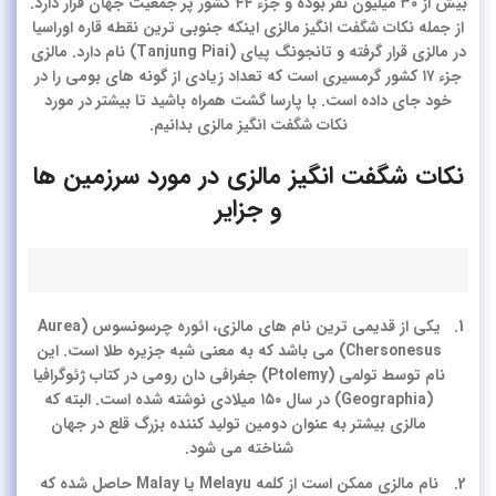
بیش از ۳۰ میلیون نفر بوده و جزء ۴۴ کشور پر جمعیت جهان قرار دارد.
از جمله نکات شگفت انگیز مالزی اینکه جنوبی ترین نقطه قاره اوراسیا
در مالزی قرار گرفته و تانجونگ پیای (Tanjung Piai) نام دارد. مالزی
جزء ۱۷ کشور گرمسیری است که تعداد زیادی از گونه های بومی را در
خود جای داده است. با پارسا گشت همراه باشید تا بیشتر در مورد
نکات شگفت انگیز مالزی بدانیم.
نکات شگفت انگیز مالزی در مورد سرزمین ها
و جزایر
یکی از قدیمی ترین نام های مالزی، ائوره چرسونسوس (Aurea
Chersonesus) می باشد که به معنی شبه جزیره طلا است. این
نام توسط تولمی (Ptolemy) جغرافی دان رومی در کتاب ژئوگرافیا
(Geographia) در سال ۱۵۰ میلادی نوشته شده است. البته که
مالزی بیشتر به عنوان دومین تولید کننده بزرگ قلع در جهان
شناخته می شود.
نام مالزی ممکن است از کلمه Melayu یا Malay حاصل شده که