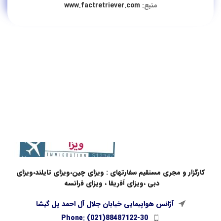
منبع:
www.factretriever.com
کارگزار و مجری مستقیم سفارتهای : ویزای چین،ویزای تایلند،ویزای
دبی ،ویزای آفریقا ، ویزای فرانسه
آژانس هواپیمایی خیابان جلال آل احمد پل گیشا
Phone: (021)88487122-30