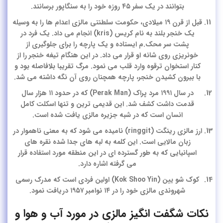
بتوانند در یک سفر ۴۵ روزه خود را به سنگاپور برسانند.
قبل از قرن ۱۹ میلادی، حکومت سلطنتی مالزی اعدام ها را به وسیله
یک خنجر بلند به نام کریس (kris) انجام می داد. یک فرد در
پشت سر محک.م ایستاده و یک پارچه را برای جلوگیری از
خونریزی روی شانه او قرار می داد. در این هنگام تیغه خنجر را از
کنار استخوان ترقوه وارد قلب می نمود. مرگ تقریبا بلافاصله بود و
با بیرون کشیدن خنجر، پارچه همچنان روی آن نگه داشته می شد.
در سال ۱۹۹۱ مرد پراک (Perak Man) که در حدود ۱۱ هزار سال
قدمت داشت کشف شد. این قدیمی ترین و تنها اسکلت کامل
انسان است که در شبه جزیره مالزی یافت شده است.
ارز مالزی رینگت (ringgit) نامیده می شود که به معنی ناهموار در
زبان مالایی است. این کلمه به لبه های جدا شده نقره های
اسپانیایی که به طور گسترده ای در این منطقه مورد استفاده قرار
می گرفته اشاره دارد.
کوک شو یین (Kok Shoo Yin) اولین فردی است که مدرک رسمی
شهروندی مالزی خود را در ۱۴ نوامبر ۱۹۵۷ دریافت نمود.
نکات شگفت انگیز مالزی در مورد آب و هوا و