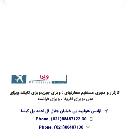
کارگزار و مجری مستقیم سفارتهای : ویزای چین،ویزای تایلند،ویزای
دبی ،ویزای آفریقا ، ویزای فرانسه
آژانس هواپیمایی خیابان جلال آل احمد پل گیشا
Phone: (021)88487122-30
Phone: (021)88487130