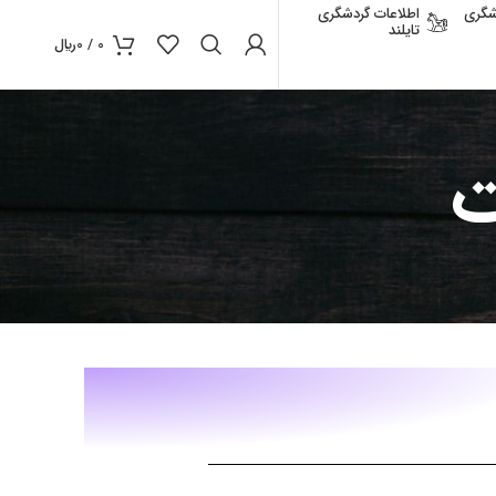
شگری
اطلاعات گردشگری
تایلند
0
/
0
﷼
ت