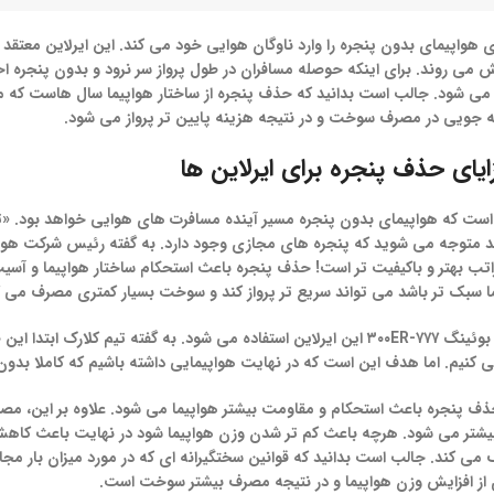
 هواپیمای بدون پنجره را وارد ناوگان هوایی خود می کند. این ایرلاین معتقد 
 می روند. برای اینکه حوصله مسافران در طول پرواز سر نرود و بدون پنجره ا
شود. جالب است بدانید که حذف پنجره از ساختار هواپیما سال هاست که مورد
 جویی در مصرف سوخت و در نتیجه هزینه پایین تر پرواز می شود.
ایای حذف پنجره برای ایرلاین ها
ه است که هواپیمای بدون پنجره مسیر آینده مسافرت های هوایی خواهد بود. «ت
ید متوجه می شوید که پنجره های مجازی وجود دارد. به گفته رئیس شرکت هواپ
ب بهتر و باکیفیت تر است! حذف پنجره باعث استحکام ساختار هواپیما و آسیب
 سبک تر باشد می تواند سریع تر پرواز کند و سوخت بسیار کمتری مصرف می ک
پنجره های مجازی در پرواز فرست کلاس جدیدترین هواپیمای بوئینگ ۷۷۷-۳۰۰ER این ایرلاین استفاده می شود. ب
بی کنیم. اما هدف این است که در نهایت هواپیمایی داشته باشیم که کاملا بدون
ذف پنجره باعث استحکام و مقاومت بیشتر هواپیما می شود. علاوه بر این، مص
یشتر می شود. هرچه باعث کم تر شدن وزن هواپیما شود در نهایت باعث ک
ند. جالب است بدانید که قوانین سختگیرانه ای که در مورد میزان بار مجاز 
 از افزایش وزن هواپیما و در نتیجه مصرف بیشتر سوخت است.