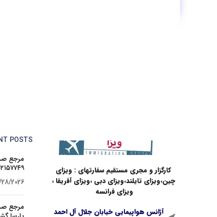
NT POSTS
مرجع صدو
۰۲۱۵۷۷۴۹
کارگزار و مجری مستقیم سفارتهای : ویزای
چین،ویزای تایلند،ویزای دبی ،ویزای آفریقا ،
/28/2026
ویزای فرانسه
مرجع صدو
آژانس هواپیمایی خیابان جلال آل احمد
پارسا گ