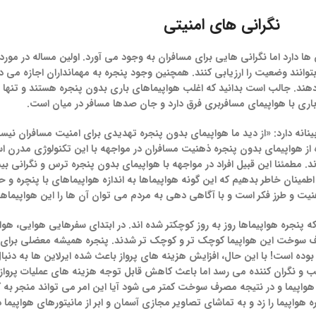
نگرانی های امنیتی
ن ها دارد اما نگرانی هایی برای مسافران به وجود می آورد. اولین مساله در مو
ژانسی بتوانند وضعیت را ارزیابی کنند. همچنین وجود پنجره به مهمانداران اجازه 
لاع دهند. جالب است بدانید که اغلب هواپیماهای باری بدون پنجره هستند و تنها
 باری با هواپیمای مسافربری فرق دارد و جان صدها مسافر در میان است.
ینانه دارد: «از دید ما هواپیمای بدون پنجره تهدیدی برای امنیت مسافران ن
 از هواپیمای بدون پنجره ذهنیت مسافران در مواجهه با این تکنولوژی مدرن اس
ند. مطمئنا این قبیل افراد در مواجهه با هواپیمای بدون پنجره ترس و نگرانی ب
اطمینان خاطر بدهیم که این گونه هواپیماها به اندازه هواپیماهای با پنچره و
یت و طرز فکر است و با آگاهی دهی به مردم می توان آن ها را این هواپیماه
پنجره هواپیماها روز به روز کوچکتر شده اند. در ابتدای سفرهایی هوایی، هواپ
صرف سوخت این هواپیما کوچک تر و کوچک تر شدند. پنجره همیشه معضلی برای ای
 بوده است! با این حال، افزایش هزینه های پرواز باعث شده ایرلاین ها به دنب
یب و نگران کننده می رسد اما باعث کاهش قابل توجه هزینه های عملیات پروا
اپیما و در نتیجه مصرف سوخت کمتر می شود آیا این امر می تواند منجر به
ه هواپیما را زد و به تماشای تصاویر مجازی آسمان و ابر از مانیتورهای هواپیما