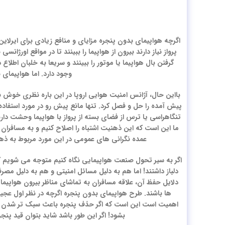
اگرچه هواپیمای بدون پنجره مزایای و منافع زیادی برای ایرلای
پرواز نیاز دارند بیرون از هواپیما را ببینند تا در مواقع اور
گرفتن بال هواپیما یا موتور را ببینند و سریعا به خلبان اط
وجود دارد. اما هواپیمای
بااین حال، آژانس امنیت هوایی اروپا در این باره نظری خوش ب
پیش آمده را حل و فصل کرد. تنها مانع پیش رو در مورد استفاده
تنگاهراسی یا ترس از فضای بسته از پرواز با هواپیما وحشت دار
ما این است که این ذهنیت اشتباه را اصلاح کنیم و به مسافران 
عمده نگرانی های عمومی در این مورد مربوط به ذهن
اگر به سیر تحول صنعت هواپیمایی نگاه کنیم متوجه می شویم که 
دلباز داشتند! اما هم به دلیل مسائل امنیتی و هم به دلیل م
دلایل حفظ آن، علاقه مسافران به تماشای مناظر بیرون هواپیما
ها باشند. طرح هواپیمای بدون پنجره اگرچه در نظر اول عج
اهمیت است این است که اگر حذف پنجره باعث سبک تر شدن هو
بشود! اگر این طور باشد شاید بتوان قید پنجر