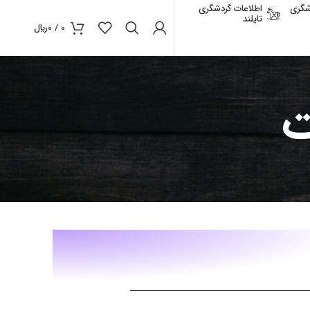
شگری
اطلاعات گردشگری
تایلند
0
/
0
﷼
ت