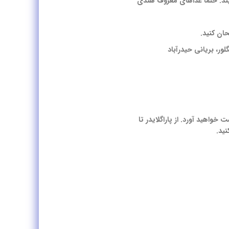
ند. حتماً غذاهای معروف هندی
حان کنید.
لور، بریانی حیدرآباد
خواهید آورد. از پاراگلایدر تا
ید.