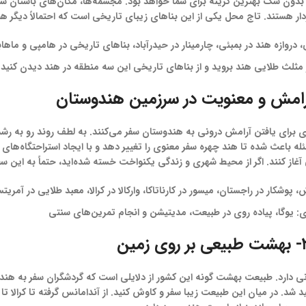
بدون شک بهترین گزینه برای شما خواهد بود. مجسمه‌ها، مکان‌های باستان شن
ر هستند. تاج محل یکی از این بناهای زیبای تاریخی است که احتمالاً دیگر هم
روازه هند در بمبئی، چارمینار در حیدرآباد، بناهای تاریخی در هامپی و ماهابالش
مثلث طلایی هند بروید و از بناهای تاریخی این سه منطقه در هند دیدن کنید.
ی برای یافتن آرامش درونی به هندوستان سفر می‌کنند. به لطف روند رو به ر
 باعث شده تا هند چهره سفر معنوی را تغییر دهد و با ایجاد استراحتگاه‌های مت
آغاز کنند. اگر از محیط شهری و زندگی یکنواخت خسته شده‌اید، حتماً به این سف
پوشکار در راجستان، میسور در کارناتاکا، وارکالا در کرالا، معبد طلایی در آمریت
: یوگا، پیاده روی در طبیعت، مدیتیشن و انجام تمرین‌های سنتی
ر روی زمین
انی دارد. طبیعت بهشت گونه این کشور از دلایلی است که گردشگران سفر به هند 
د شد. در میان این طبیعت زیبا سفر و کاوش کنید. از آندامانس گرفته تا کرالا 