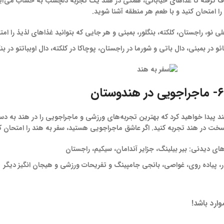
ف گرفته تا غذاهای خیابانی، همگی در هند یک تجربه دلچسب به حساب می‌آی
را امتحان کنید و با طعم هر منطقه آشنا شوید.
و، راجستان، کلکته، بنگلور، بمبئی و هر جایی که بتوانید غذاهای لذیذ را امت
 در بمبئی، دال باتی و شورما در راجستان، پوچاکا در کلکته، دال اوبباتتو در بنگ
۶- ماجراجویی در هندوستان
د پیدا خواهید کرد که بهترین تجربه‌های ورزشی و ماجراجویی را در هند به دست 
خت در هند تجربه کنید. اگر عاشق ماجراجویی هستید، سفر به هند را امتحان کن
ای دیدنی: بیر بیلینگ، جزایر آندامان، سیکیم، راجستان
در، پیاده روی، غواصی، بانجی جامپینگ و تفریحات ورزشی و هیجان انگیز دیگر
ارد باشد!