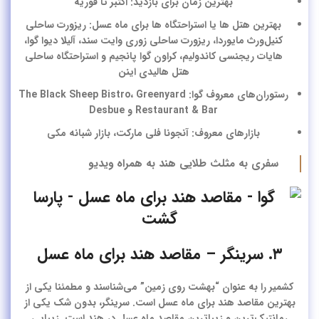
بهترین زمان برای بازدید: اکتبر تا فوریه
بهترین هتل ها یا استراحتگاه ها برای ماه عسل: ریزورت ساحلی
کنیل‌ورث مایوردا، ریزورت ساحلی زوری وایت سند، آلیلا دیوا گوا،
هایات ریجنسی کاندولیم، کراون گوا پانجیم و استراحتگاه ساحلی
هتل هالیدی اینن
رستوران‌های معروف گوا: The Black Sheep Bistro، Greenyard
Restaurant & Bar و Desbue
بازارهای معروف: آنجونا فلی مارکت، بازار شبانه مکی
سفری به مثلث طلایی هند به همراه ویدیو
۳. سرینگر – مقاصد هند برای ماه عسل
کشمیر را به عنوان “بهشت روی زمین” می‌شناسند و مطمئنا یکی از
بهترین
مقاصد هند برای ماه عسل
است.
سرینگر
، بدون شک یکی از
رمانتیک‌ترین و زیباترین مقاصد ماه عسل در هند است. زیبایی