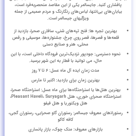
پافشاری کنید. جایسالمر یکی از این مقاصد منحصربه‌فرد است،
بیابان‌های بی‌انتها، لباس‌های رنگارنگ و مردم صمیمی از جمله
ویژگی‎های جیسالمر است.
بهترین تجر‌ه ها: فتح تپه‌های شنی، سافاری صحرا، بازدید از
قلعه‌ها و قصرها، قصر روی چرخ، جشنوا‌ره‌ها، موسیقی و رقص
محلی، هنر و صنایع دستی
نحوه دسترسی: جودپور نزدیک‌ترین فرودگاه داخلی است، با این
حال، می توانید با قطار به این شهر برسید.
مدت زمان ایده آل ماه عسل: ۶ تا ۷ روز
بهترین زمان برای بازدید: اکتبر تا مارس
بهترین هتل‌ها یا استراحتگاه‌ها برای ماه عسل: استراحتگاه صحرا،
استراحتگاه صحرای خوری، هتل Pleasant Haveli، Suryagarh،
هتل ویکتوریا و هتل فیفو
رستوران‍‌های معروف جیسالمر: رستوران گاو صحرایی، رستوران گجی،
کافه کاکو
بازارهای معروف: منک چوک، بازار پانساری