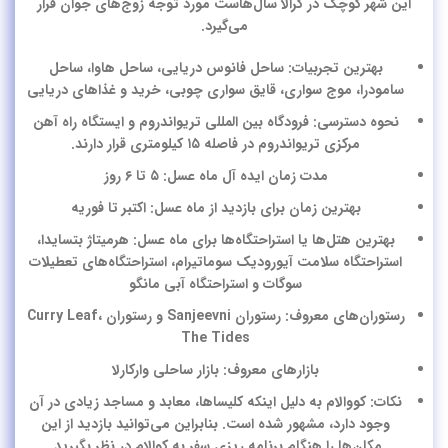
این شهر کوچک در کرالا سال‌هاست مورد توجه زوج‌های جوان قرار
می‌گیرد.
بهترین تجربیات: ساحل فانوس دریایی، ساحل هاوا، ساحل
سامودرا، موج سواری، قایق سواری چوبی، خرید و غذاهای دریایی
نحوه دسترسی: فرودگاه بین المللی تریواندروم و ایستگاه راه آهن
مرکزی تریواندروم در فاصله ۱۵ کیلومتری قرار دارند.
مدت زمان ایده آل ماه عسل: ۵ تا ۶ روز
بهترین زمان برای بازدید از ماه عسل: اکتبر تا فوریه
بهترین هتل‌ها یا استراحتگاه‌ها برای ماه عسل: هرمیتاژ بتسایدا،
استراحتگاه سلامت آیورودیک سوماتیرام، استراحتگاه‌های تعطیلات
سوگات و استراحتگاه آبی مانگو
رستوران‌های معروف: رستوران Sanjeevni و رستوران Curry Leaf،
The Tides
بازارهای معروف: بازار ساحلی وارکارلا
نکات: کووالام به دلیل اینکه کلیساها، معابد و مساجد زیادی در آن
وجود دارد، مشهور شده است. بنابراین می‌توانید بازدید از این
مکان‌ها را هنگام برنامه ریزی سفر به کوالام در نظر بگیرید.