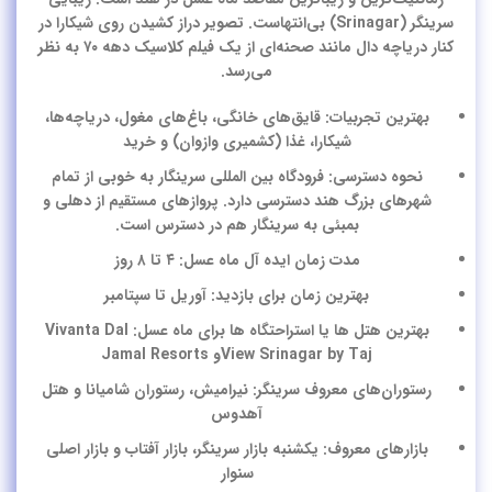
سرینگر (Srinagar) بی‌انتهاست. تصویر دراز کشیدن روی شیکارا در
کنار دریاچه دال مانند صحنه‌ای از یک فیلم کلاسیک دهه ۷۰ به نظر
می‌رسد.
بهترین تجربیات: قایق‌های خانگی، باغ‌های مغول، دریاچه‌ها،
شیکارا، غذا (کشمیری وازوان) و خرید
نحوه دسترسی: فرودگاه بین المللی سرینگار به خوبی از تمام
شهرهای بزرگ هند دسترسی دارد. پروازهای مستقیم از دهلی و
بمبئی به سرینگار هم در دسترس است.
مدت زمان ایده آل ماه عسل: ۴ تا ۸ روز
بهترین زمان برای بازدید: آوریل تا سپتامبر
بهترین هتل ها یا استراحتگاه ها برای ماه عسل: Vivanta Dal
View Srinagar by Tajو Jamal Resorts
رستوران‌های معروف سرینگر: نیرامیش، رستوران شامیانا و هتل
آهدوس
بازارهای معروف: یکشنبه بازار سرینگر، بازار آفتاب و بازار اصلی
سنوار