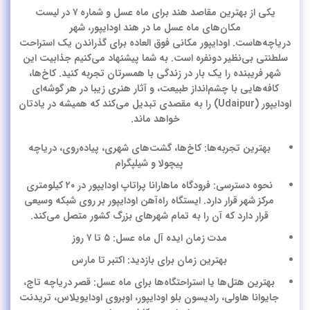
یکی از بهترین
مقاصد هند برای ماه عسل
و شماره ۷ در لیست
مکان‌های ماه عسل ما در هند اودایپور، شهر
دریاچه‌هاست.
اودایپور
مکانی فوق العاده برای گذراندن یک استراحت
سلطنتی بی‌نظیر دونفره است. به شما پیشنهاد می‌کنیم جذابیت این
شهر فریبنده را یک بار در زندگی با همسرتان تجربه کنید. کاخ‌ها،
کافه‌هایی با چشم‌انداز طبیعت، و آثار هنری زیبا در هر گوشه‌ای
اودایپور (Udaipur) را به مقصدی تبدیل می‌کند که همیشه در یادتان
خواهد ماند.
بهترین تجربه‌ها: کاخ‌ها، گشت‌های شهری، پیاده‌روی، دریاچه
پیچولا و شیلپگرام
نحوه دسترسی: فرودگاه ماهارانا پراتاپ اودایپور در ۲۰ کیلومتری
مرکز شهر قرار دارد. ایستگاه راه‌آهن اودایپور بر روی شبکه وسیعی
قرار دارد که آن را به تمام شهرهای بزرگ کشور متصل می‌کند.
مدت زمان ایده آل ماه عسل: ۵ تا ۷ روز
بهترین زمان برای بازدید: اکتبر تا مارس
بهترین هتل‌ها یا استراحتگاه‌ها برای ماه عسل: قصر دریاچه تاج،
جایوانا هاولی، رادیسون بلو اودایپور، اوبروی اودایویلاس، تریدنت