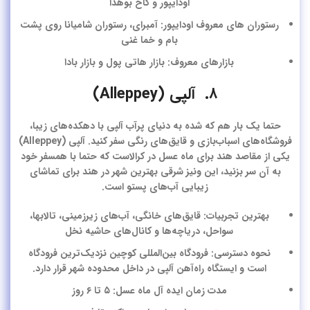
اودایپور و کاخ بوهدا
رستوران های معروف اودایپور: آمبرای، رستوران شامیانا روی پشت
بام و خما غنی
بازارهای معروف: بازار هاتی پول و بازار بادا
۸. آلپی (Alleppey)
حتما یک بار هم که شده به دنیای پرآب آلپی با دهکده‌های زیبا،
فروشگاه‌های اسباب‌بازی و قایق‌‌های رنگی سفر کنید.
آلپی
(Alleppey)
یکی از
مقاصد هند برای ماه عسل
در کرالاست که حتما با همسفر خود
به آن سر بزنید، این ونیز شرقی بهترین شهر در هند برای تماشای
زیبایی آب‌های پستو است.
بهترین تجربیات: قایق‌های خانگی، آب‌های زیرزمینی، تالاب‎ها،
سواحل، دریاچه‌ها و کانال‌های حاشیه نخل
نحوه دسترسی: فرودگاه بین‌المللی کوچین نزدیک‌ترین فرودگاه
است و ایستگاه راه‌آهن آلپی در داخل محدوده شهر قرار دارد.
مدت زمان ایده آل ماه عسل: ۵ تا ۶ روز