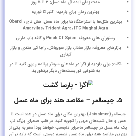
مدت زمان ایده آل ماه عسل: ۳ تا ۵ روز
بهترین زمان برای بازدید: اکتبر تا فوریه
بهترین هتل‌ها یا استراحتگاه‌ها برای ماه عسل: هتل تاج ، Oberoi
Amarvilas، Trident Agra، ITC Mughal Agra
رستوران های معروف: Pinch Of Spice و کافه باب مارلی
بازارهای معروف: بازار سادار، بازار سوبهاش، راجا کی مندی و بازار
کیناری
نکات: برای بازدید از آگرا در ماه‌های سردتر برنامه ریزی کنید تا در
به شلوغی توریست‌های دیگر برنخورید.
۵. جیسالمر – مقاصد هند برای ماه عسل
جیسالمر (Jaisalmer) بهترین مکان برای ماه عسل در هند است تا
حس و حال شب‌های عربی را تجربه کنید. در قلب صحرای بزرگ تار،
یک ماه عسل در
جیسالمر
ماجرای دلچسب خواهد بود! سفر به یکی از
بهترین
مقاصد هند برای ماه عسل
تصمیم درستی است که باید بر آن