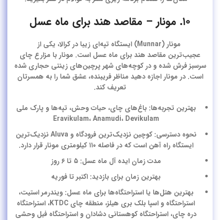
۱۰. مونار – مقاصد هند برای ماه عسل
مونار
(Munnar) ایستگاه تپه‌ای زیبا در کرالا، یکی از
عجیب‌ترین
مقاصد هند برای ماه عسل
است. مونار با مزارع چای
سرسبز فرش شده و در کوچه‌های شهر پرچین‌های زینتی حجاری شده
است. در مونار اجازه دهید مناظر فریبنده، عشق شما را به همسرتان
تعریف کند.
بهترین تجربه‌ها: باغ‌های چای، حیات وحش، تپه‌ها و پارک ملی
Eravikulam، Anamudi، Devikulam
نحوه دسترسی: کوچین نزدیک‌ترین فرودگاه و Aluva نزدیک‌ترین
ایستگاه راه آهن است که در فاصله ۱۱۰ کیلومتری مونار قرار دارد.
مدت زمان ایده آل ماه عسل: ۵ تا ۶ روز
بهترین زمان برای بازدید: اکتبر تا فوریه
بهترین هتل‌ها یا استراحتگاه‌ها برای ماه عسل: ویندرمر استیت،
استراحتگاه و اسپا بلک بری هیلز، منطقه چای KTDC، استراحتگاه
دره چای، استراحتگاه کوهستانی دشادان و استراحتگاه فیل وحشی