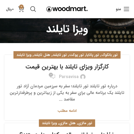
0
منو
0
﷼
ویزا تایلند
,
,
,
,
,
تور بانکوک
تور پاتایا
تور پوکت
تور تایلند
هتل تایلند
ویزا تایلند
کارگزار ویزای تایلند با بهترین قیمت
0
Parsavisa
درباره تور تایلند تور تایلند؛ سفر به سرزمین مردمان آزاد تور
تایلند یک برنامه عالی برای سفر به یکی از زیباترین و پرطرفدارترین
مقاصد ...
ادامه مطلب
,
,
تور مالزی
هتل مالزی
ویزا تایلند