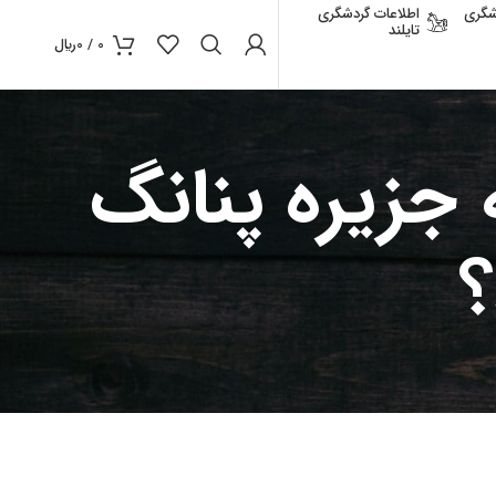
شگری
اطلاعات گردشگری
تایلند
0
/
0
﷼
 جزیره پنانگ
؟