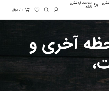
شگری
اطلاعات گردشگری
تایلند
0
/
0
﷼
حظه آخری و
ت،