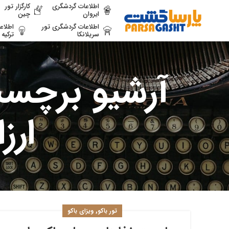
اطلاعات گردشگری
کارگزار تور
ایروان
چین
اطلاعات گردشگری تور
اطلاع
سریلانکا
ترکیه
آرشیو برچسب
ارز
,
تور باکو
ویزای باکو