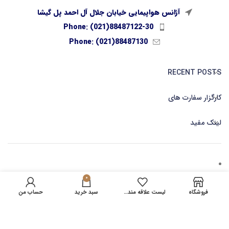
آژانس هواپیمایی خیابان جلال آل احمد پل گیشا
Phone: (021)88487122-30
Phone: (021)88487130
RECENT POSTS
کارگزار سفارت های
لینک مفید
0
کارگزاری صدور بلیط آنلاین
فروشگاه
لیست علاقه مندی ها
سبد خرید
حساب من