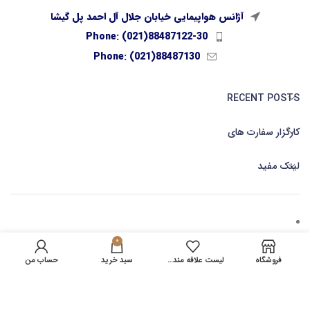
آژانس هواپیمایی خیابان جلال آل احمد پل گیشا
Phone: (021)88487122-30
Phone: (021)88487130
RECENT POSTS
کارگزار سفارت های
لینک مفید
0
کارگزاری صدور بلیط آنلاین
فروشگاه
لیست علاقه مندی ها
سبد خرید
حساب من