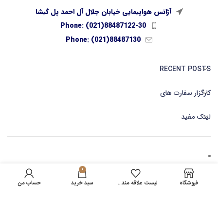
آژانس هواپیمایی خیابان جلال آل احمد پل گیشا
Phone: (021)88487122-30
Phone: (021)88487130
RECENT POSTS
کارگزار سفارت های
لینک مفید
0
کارگزاری صدور بلیط آنلاین
فروشگاه
لیست علاقه مندی ها
سبد خرید
حساب من