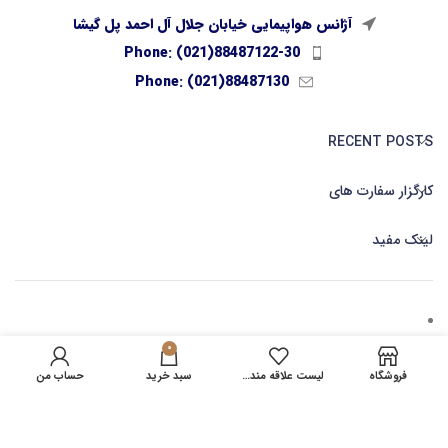
آژانس هواپیمایی خیابان جلال آل احمد پل گیشا
Phone: (021)88487122-30
Phone: (021)88487130
RECENT POSTS
کارگزار سفارت های
لینک مفید
0
کارگزاری صدور بلیط آنلاین
فروشگاه
لیست علاقه مندی ها
سبد خرید
حساب من