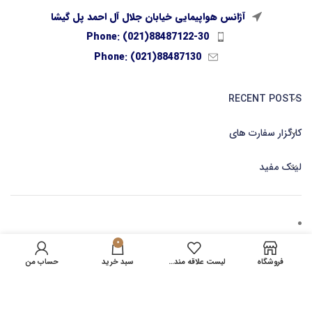
آژانس هواپیمایی خیابان جلال آل احمد پل گیشا
Phone: (021)88487122-30
Phone: (021)88487130
RECENT POSTS
کارگزار سفارت های
لینک مفید
0
کارگزاری صدور بلیط آنلاین
فروشگاه
لیست علاقه مندی ها
سبد خرید
حساب من