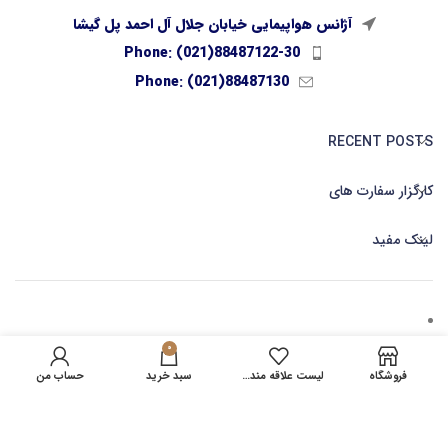
آژانس هواپیمایی خیابان جلال آل احمد پل گیشا
Phone: (021)88487122-30
Phone: (021)88487130
RECENT POSTS
کارگزار سفارت های
لینک مفید
0
کارگزاری صدور بلیط آنلاین
فروشگاه
لیست علاقه مندی ها
سبد خرید
حساب من