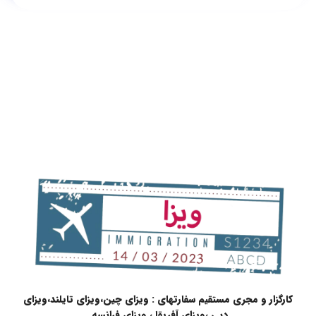
کارگزار و مجری مستقیم سفارتهای : ویزای چین،ویزای تایلند،ویزای
دبی ،ویزای آفریقا ، ویزای فرانسه