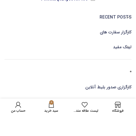
RECENT POSTS
کارگزار سفارت های
لینک مفید
کارگزاری صدور بلیط آنلاین
0
فروشگاه
لیست علاقه مندی ها
سبد خرید
حساب من
مجری ویزا
2023 امور روادید
اولین کارگزار رسمی سفارت
. مرجع معتبر ویزا روادید کشورهای
آسیا ، اروپا ، کانادا SOLUTIONS.