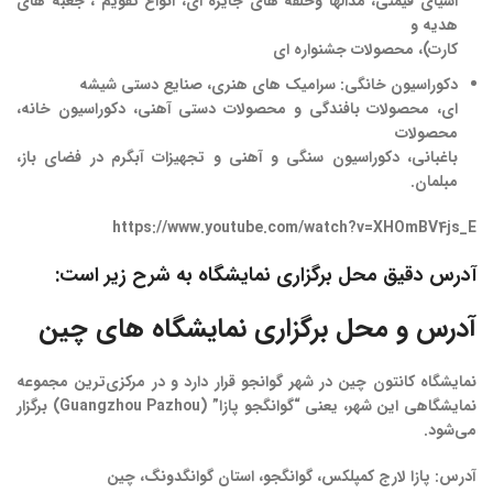
اشیای قیمتی، مدالها وحلقه های جایزه ای، انواع تقویم ، جعبه های
هدیه و
کارت)، محصولات جشنواره ای
دکوراسیون خانگی
: سرامیک های هنری، صنایع دستی شیشه
ای، محصولات بافندگی و محصولات دستی آهنی، دکوراسیون خانه،
محصولات
باغبانی، دکوراسیون سنگی و آهنی و تجهیزات آبگرم در فضای باز،
مبلمان.
https://www.youtube.com/watch?v=XHOmBV4js_E
آدرس دقیق محل برگزاری نمایشگاه به شرح زیر است:
آدرس و محل برگزاری نمایشگاه های چین
نمایشگاه کانتون چین در شهر گوانجو قرار دارد و در مرکزی‌ترین مجموعه
نمایشگاهی این شهر، یعنی “گوانگجو پازا” (Guangzhou Pazhou) برگزار
می‌شود.
آدرس: پازا لارج کمپلکس، گوانگجو، استان گوانگدونگ، چین