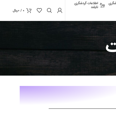
شگری
اطلاعات گردشگری
تایلند
0
/
0
﷼
ت