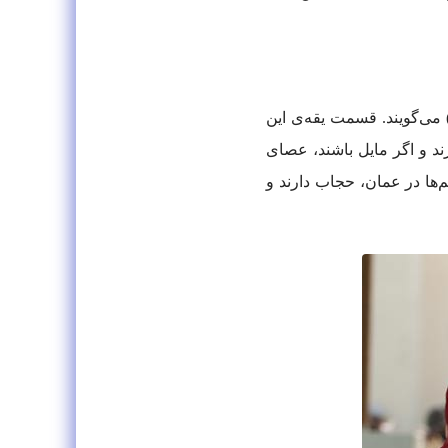
ان عمانی، لباسی آستین بلند و معمولاً بدون یقه می‌پوشند که تا مچ پایشان کشیده می‎شود و به آن «دشداشه» (Dishdasha) می‌گویند. قسمت یقه‌ی این
ند و اگر مایل باشند، عصای
‌ها در عمان، حجاب دارند و