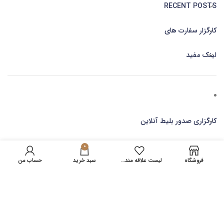
RECENT POSTS
کارگزار سفارت های
لینک مفید
کارگزاری صدور بلیط آنلاین
0
فروشگاه
لیست علاقه مندی ها
سبد خرید
حساب من
مجری ویزا
2023 امور روادید
اولین کارگزار رسمی سفارت
. مرجع معتبر ویزا روادید کشورهای
آسیا ، اروپا ، کانادا SOLUTIONS.