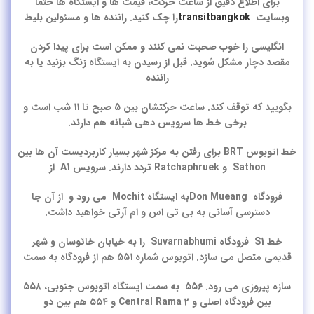
برای اطلاع دقیق از ساعت حرکت، قیمت ها و ایستگاه ها حتما
وبسایت
transitbangkok
را چک کنید. راننده ها و مسئولین بلیط
انگلیسی را خوب صحبت نمی کنند و ممکن است برای پیدا کردن
مقصد دچار مشکل شوید. قبل از رسیدن به ایستگاه زنگ بزنید یا به
راننده
بگویید که توقف کند. ساعت حرکتشان بین ۵ صبح تا ۱۱ شب است و
برخی خط ها سرویس دهی شبانه هم دارند.
خط اتوبوس BRT‌ برای رفتن به مرکز شهر بسیار کاربردیست آن ها بین
Sathon و Ratchaphruek تردد دارند. سرویس A1 از
فرودگاه Don Mueangبه ایستگاه Mochit می رود و از آن جا
دسترسی آسانی به بی تی اس و ام آرتی خواهید داشت.
خط S1 فرودگاه Suvarnabhumi را به خیابان خائوسان و شهر
قدیمی متصل می سازد. اتوبوس شماره ۵۵۱ هم از فرودگاه به سمت
سازه پیروزی می رود. ۵۵۶ به سمت ایستگاه اتوبوس جنوبی، ۵۵۸
بین فرودگاه اصلی و Central Rama 2 و ۵۵۴ هم بین دو